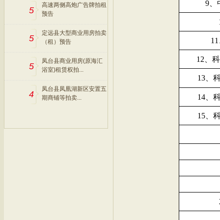
9、
高速两侧高炮广告牌拍租
5
预告
定远县大型商业用房拍卖
5
1
（租）预告
12、
凤台县商业用房(原海汇
5
浴室)租赁权拍...
13、科
凤台县凤凰湖新区安置五
4
14、科
期商铺等拍卖...
15、科