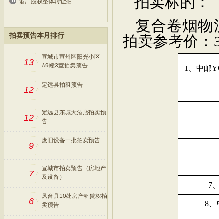
拍卖标的：
酒厂股权整体转让拍
复合卷烟物
拍卖预告本月排行
拍卖参考价：
宣城市宣州区阳光小区
13
A9幢3室拍卖预告
1、中邮Y
定远县拍租预告
12
定远县东城大酒店拍卖预
12
告
废旧设备一批拍卖预告
9
宣城市拍卖预告（房地产
7
及设备）
7
凤台县10处房产租赁权拍
6
8、
卖预告