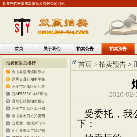
欢迎光临安徽省双赢拍卖有限公司网站
首页
关于我们
拍卖公告
拍卖预告
拍卖预告总排行
首页
>
拍卖预告
> 
含山县运漕镇国际大
原凤台县行知中学整
合肥市庐阳区庐江路
2016-0
皖AF5353广本轿车拍
灵璧石慈善拍卖预告
合肥市新站区工业园
受委托，我
含山县土石方拍卖预
下：
合肥文一塘溪津门小
庐江县隆泰广场2#楼