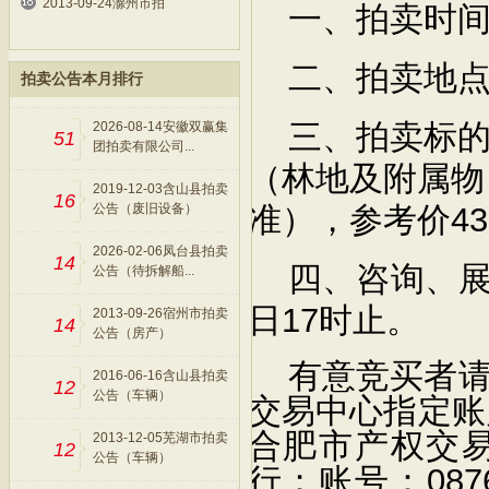
2013-09-24滁州市拍
一、拍卖时
二、拍卖地
拍卖公告本月排行
2026-08-14安徽双赢集
三、拍卖标
51
团拍卖有限公司...
（林地及附属物
2019-12-03含山县拍卖
16
公告（废旧设备）
43
准），参考价
2026-02-06凤台县拍卖
14
四、咨询、
公告（待拆解船...
17
日
时止。
2013-09-26宿州市拍卖
14
公告（房产）
有意竞买者
2016-06-16含山县拍卖
12
公告（车辆）
交易中心指定账
合肥市产权交
2013-12-05芜湖市拍卖
12
公告（车辆）
087
行；账号：