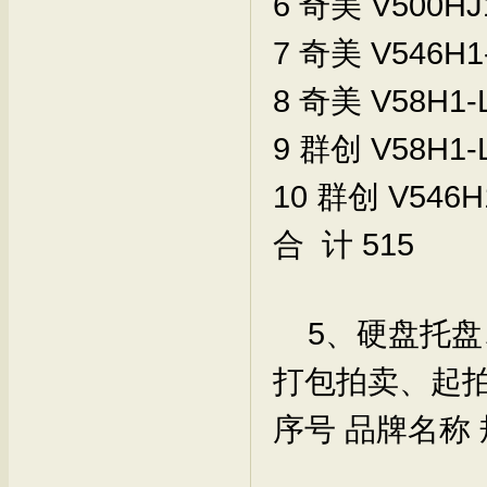
6
奇美
V500HJ
7
奇美
V546H1
8
奇美
V58H1-
9
群创
V58H1-
10
群创
V546H
合 计
515
5、硬盘托盘、
打包拍卖、起拍价
序号
品牌名称