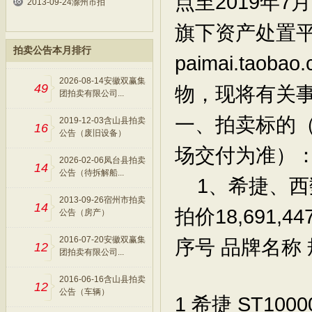
点至2019年
2013-09-24滁州市拍
旗下资产处置平台（
拍卖公告本月排行
paimai.ta
2026-08-14安徽双赢集
49
物，现将有关
团拍卖有限公司...
一、拍卖标的
2019-12-03含山县拍卖
16
公告（废旧设备）
场交付为准）
2026-02-06凤台县拍卖
14
公告（待拆解船...
1、希捷、西数
2013-09-26宿州市拍卖
14
拍价18,691,44
公告（房产）
2016-07-20安徽双赢集
序号
品牌名称
12
团拍卖有限公司...
2016-06-16含山县拍卖
12
公告（车辆）
1
希捷
ST1000