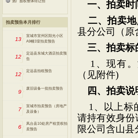
酒厂股权整体转让拍
一、拍卖时
二、拍卖地
拍卖预告本月排行
县分公司（原
宣城市宣州区阳光小区
13
A9幢3室拍卖预告
三、拍卖标
定远县东城大酒店拍卖预
12
告
1
、现有。
定远县拍租预告
（见附件
)
12
四、拍卖说
废旧设备一批拍卖预告
9
1
、以上标
宣城市拍卖预告（房地产
7
及设备）
请持有效身份
凤台县10处房产租赁权拍
限公司含山县
6
卖预告