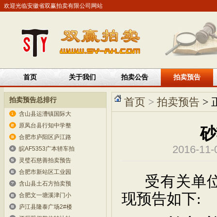
欢迎光临安徽省双赢拍卖有限公司网站
首页
关于我们
拍卖公告
拍卖预告
拍卖预告总排行
首页
>
拍卖预告
> 
含山县运漕镇国际大
原凤台县行知中学整
砂
合肥市庐阳区庐江路
2016-1
皖AF5353广本轿车拍
灵璧石慈善拍卖预告
合肥市新站区工业园
受有关单
含山县土石方拍卖预
现预告如下
:
合肥文一塘溪津门小
庐江县隆泰广场2#楼