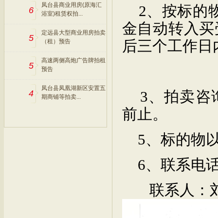
凤台县商业用房(原海汇
2
、按标的
6
浴室)租赁权拍...
金自动转入买
定远县大型商业用房拍卖
5
后三个工作日
（租）预告
高速两侧高炮广告牌拍租
5
预告
凤台县凤凰湖新区安置五
3
、拍卖咨
4
期商铺等拍卖...
前止。
5
、标的物
6
、联系电
联系人：